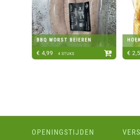
BBQ WORST BEIEREN
HOEK
€
4
,
99
€
2
,
4 STUKS
OPENINGSTIJDEN
VER