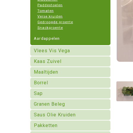
Paddestoelen
Tomaten
Verse kruiden
Gedroogde groente
Snackgroente
Aardappelen
Vlees Vis Vega
Kaas Zuivel
Maaltijden
Borrel
Sap
Granen Beleg
Saus Olie Kruiden
Pakketten