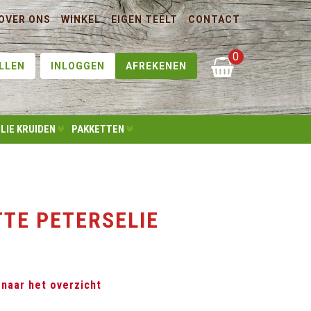
OVER ONS
WINKEL
EIGEN TEELT
CONTACT
0
LLEN
INLOGGEN
AFREKENEN
LIE KRUIDEN
PAKKETTEN
TTE PETERSELIE
 naar het overzicht