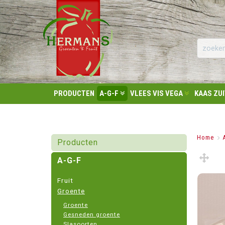
PRODUCTEN
A-G-F
VLEES VIS VEGA
KAAS ZU
Home
>
Producten
A-G-F
Fruit
Groente
Groente
Gesneden groente
Slasoorten