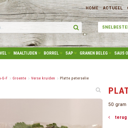
HOME
ACTUEEL
SNELBESTE
IVEL
MAALTIJDEN
BORREL
SAP
GRANEN BELEG
SAUS O
A-G-F
>
Groente
>
Verse kruiden
>
Platte peterselie
PLA
50 gram
terug