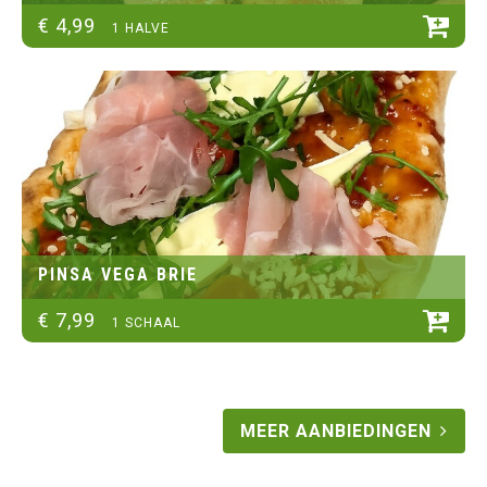
€
4
,
99
1 HALVE
PINSA VEGA BRIE
€
7
,
99
1 SCHAAL
MEER AANBIEDINGEN