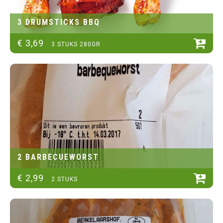
3 DRUMSTICKS BBQ
€
3
,
69
3 STUKS 280GR
2 BARBECUEWORST
€
2
,
99
2 STUKS