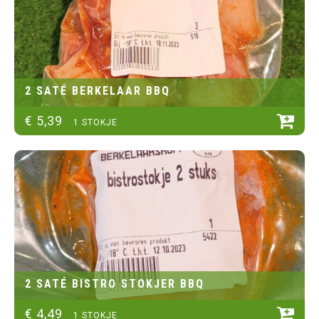
2 SATÉ BERKELAAR BBQ
€
5
,
39
1 STOKJE
2 SATÉ BISTRO STOKJER BBQ
€
4
,
49
1 STOKJE