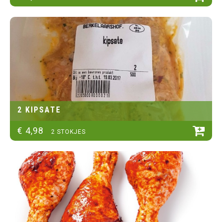
2 KIPSATE
€
4
,
98
2 STOKJES