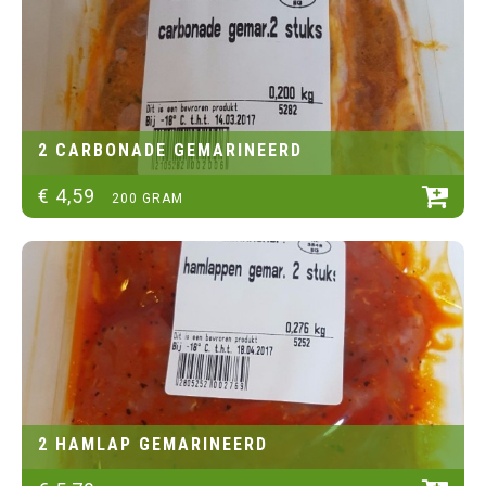
2 CARBONADE GEMARINEERD
€
4
,
59
200 GRAM
2 HAMLAP GEMARINEERD