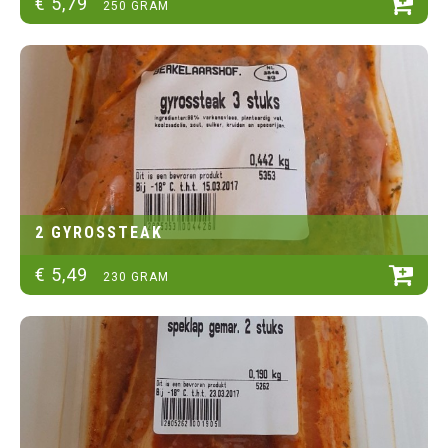
€
5
,
79
250 GRAM
2 GYROSSTEAK
€
5
,
49
230 GRAM