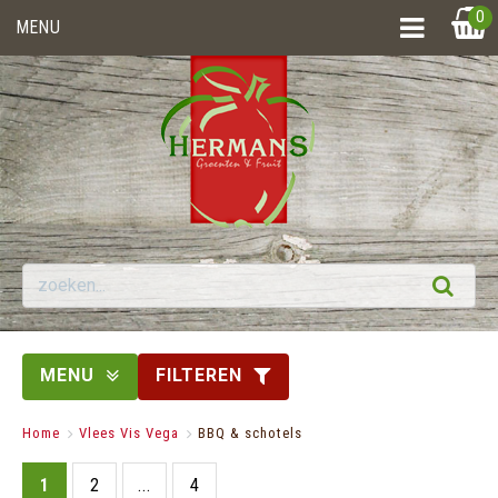
0
MENU
MENU
FILTEREN
Home
>
Vlees Vis Vega
>
BBQ & schotels
1
2
...
4