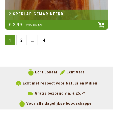
2 SPEKLAP GEMARINEERD
€
3
,
99
235 GRAM
1
2
...
4
Echt Lokaal
Echt Vers
Echt met respect voor Natuur en Milieu
Gratis bezorgd v.a. € 25,-*
Voor alle dagelijkse boodschappen