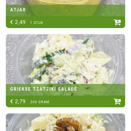
ATJAR
€
2
,
49
1 STUK
GRIEKSE TZATZIKI SALADE
€
2
,
79
200 GRAM