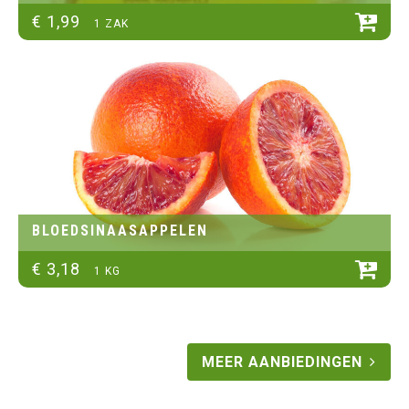
€
1
,
99
1 ZAK
BLOEDSINAASAPPELEN
€
3
,
18
1 KG
MEER AANBIEDINGEN