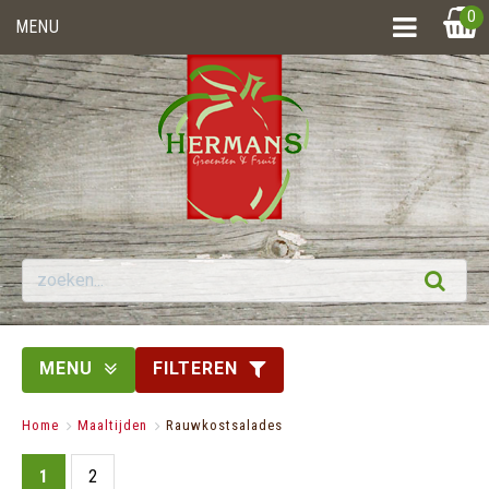
0
MENU
MENU
FILTEREN
Home
>
Maaltijden
>
Rauwkostsalades
1
2