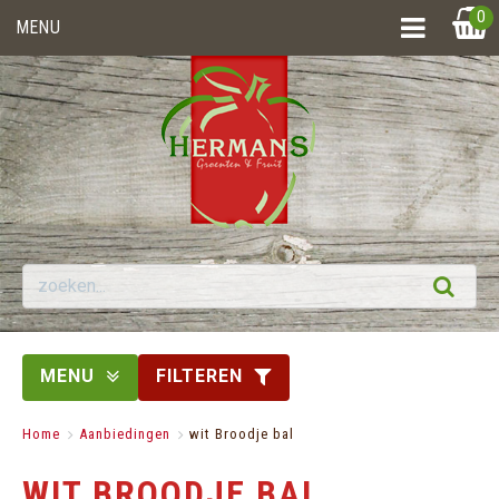
0
MENU
MENU
FILTEREN
Home
>
Aanbiedingen
>
wit Broodje bal
WIT BROODJE BAL