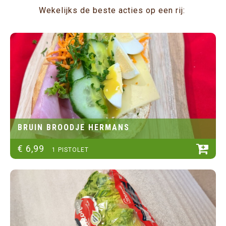
Wekelijks de beste acties op een rij:
BRUIN BROODJE HERMANS
€
6
,
99
1 PISTOLET