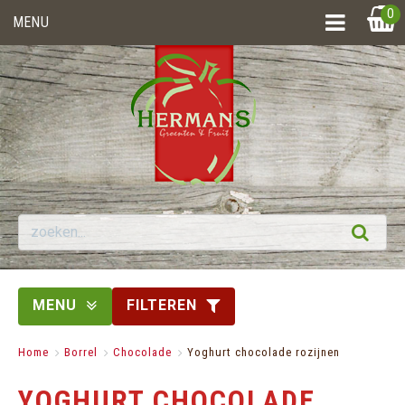
0
MENU
MENU
FILTEREN
Home
>
Borrel
>
Chocolade
>
Yoghurt chocolade rozijnen
YOGHURT CHOCOLADE