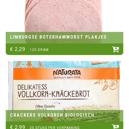
LIMBURGSE BOTERHAMWORST PLAKJES
€
2
,
29
120 GRAM
CRACKERS VOLKOREN BIOLOGISCH
€
2
,
99
25 STUKS PER VERPAKKING