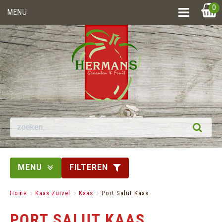
0
MENU
MENU
FILTEREN
Home
>
Kaas Zuivel
>
Kaas
>
Port Salut Kaas
PORT SALUT KAAS