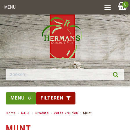
0
MENU
MENU
FILTEREN
Home
>
A-G-F
>
Groente
>
Verse kruiden
>
Munt
MUNT